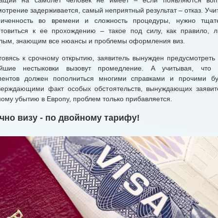
мотрение задерживается, самый неприятный результат – отказ. Учи
ниченность во времени и сложность процедуры, нужно тщат
отовиться к ее прохождению – такое под силу, как правило, 
лым, знающим все нюансы и проблемы оформления виз.
вясь к срочному открытию, заявитель вынужден предусмотреть 
йшие нестыковки вызовут промедление. А учитывая, что 
ментов должен пополниться многими справками и прочими бу
верждающими факт особых обстоятельств, вынуждающих заявит
ному убытию в Европу, проблем только прибавляется.
чно визу - по двойному тарифу!