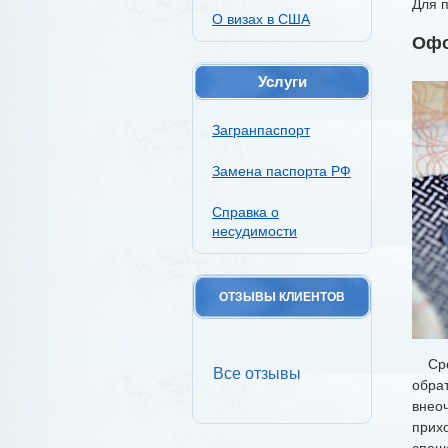
Для 
О визах в США
Офо
Услуги
Загранпаспорт
Замена паспорта РФ
Справка о
несудимости
ОТЗЫВЫ КЛИЕНТОВ
Сроч
Все отзывы
обра
внео
прих
спеш