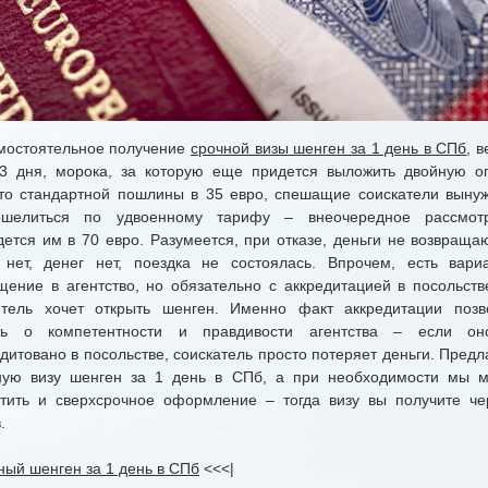
стоятельное получение
срочной визы шенген за 1 день в СПб
, 
-3 дня, морока, за которую еще придется выложить двойную оп
то стандартной пошлины в 35 евро, спешащие соискатели выну
ошелиться по удвоенному тарифу – внеочередное рассмот
дется им в 70 евро. Разумеется, при отказе, деньги не возвращаю
 нет, денег нет, поездка не состоялась. Впрочем, есть вари
щение в агентство, но обязательно с аккредитацией в посольстве
итель хочет открыть шенген. Именно факт аккредитации позв
ть о компетентности и правдивости агентства – если о
дитовано в посольстве, соискатель просто потеряет деньги. Пред
ную визу шенген за 1 день в СПб, а при необходимости мы 
стить и сверхсрочное оформление – тогда визу вы получите че
.
ный шенген за 1 день в СПб
<<<|