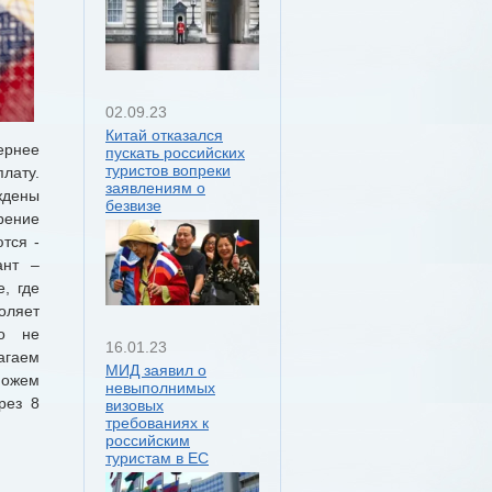
02.09.23
Китай отказался
вернее
пускать российских
туристов вопреки
лату.
заявлениям о
ждены
безвизе
рение
тся -
ант –
, где
оляет
но не
16.01.23
лагаем
МИД заявил о
можем
невыполнимых
рез 8
визовых
требованиях к
российским
туристам в ЕС