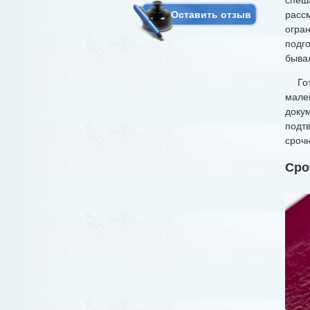
расс
Оставить отзыв
огра
подг
быва
Гото
мале
доку
подт
сроч
Сро