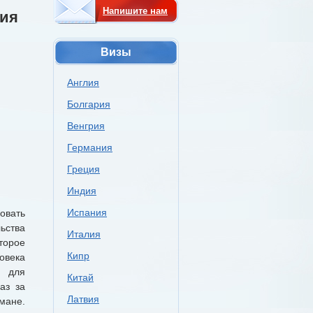
Напишите нам
рия
Визы
Англия
Болгария
Венгрия
Германия
Греция
Индия
Испания
овать
ьства
Италия
торое
Кипр
овека
ь для
Китай
аз за
Латвия
мане.