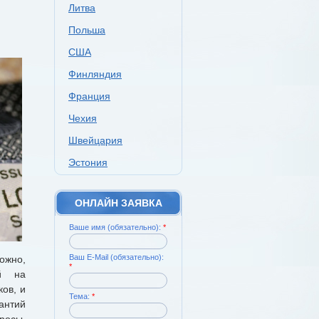
Литва
Польша
США
Финляндия
Франция
Чехия
Швейцария
Эстония
ОНЛАЙН ЗАЯВКА
Ваше имя (обязательно):
*
Ваш E-Mail (обязательно):
ожно,
*
ой на
ов, и
Тема:
*
антий
росы,