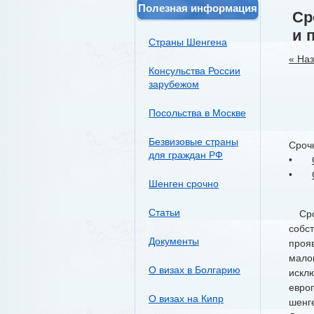
Полезная информация
Ср
и 
Страны Шенгена
« На
Консульства России
зарубежом
Посольства в Москве
Безвизовые страны
Срочн
для граждан РФ
•
•
Шенген срочно
Статьи
Сроч
собс
Документы
проя
мало
О визах в Болгарию
искл
евро
О визах на Кипр
шенг