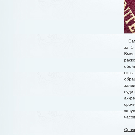
Само
за 1
Вмес
раск
обой
визы
обра
заяв
суди
аккре
сроч
запу
часов
Сроч