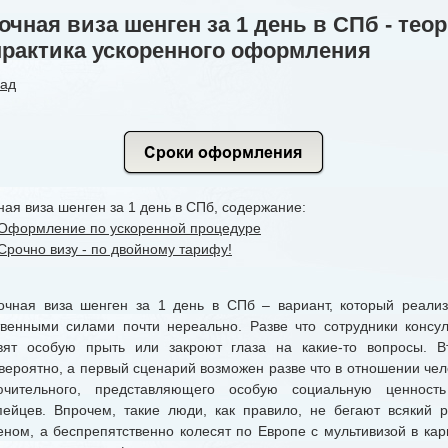
очная виза шенген за 1 день в СПб - тео
практика ускоренного оформления
зад
ая виза шенген за 1 день в СПб, содержание:
Оформление по ускоренной процедуре
Срочно визу - по двойному тарифу!
ная виза шенген за 1 день в СПб – вариант, который реализ
твенными силами почти нереально. Разве что сотрудники консул
вят особую прыть или закроют глаза на какие-то вопросы. В
вероятно, а первый сценарий возможен разве что в отношении чел
ючительного, представляющего особую социальную ценност
пейцев. Впрочем, такие люди, как правило, не бегают всякий р
еном, а беспрепятственно колесят по Европе с мультивизой в кар