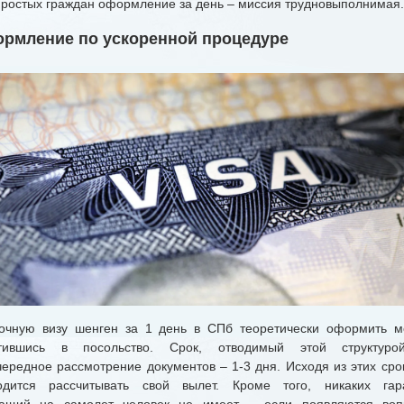
простых граждан оформление за день – миссия трудновыполнимая.
рмление по ускоренной процедуре
ную визу шенген за 1 день в СПб теоретически оформить м
тившись в посольство. Срок, отводимый этой структур
чередное рассмотрение документов – 1-3 дня. Исходя из этих срок
одится рассчитывать свой вылет. Кроме того, никаких гар
ащий на самолет человек не имеет – если появляются воп