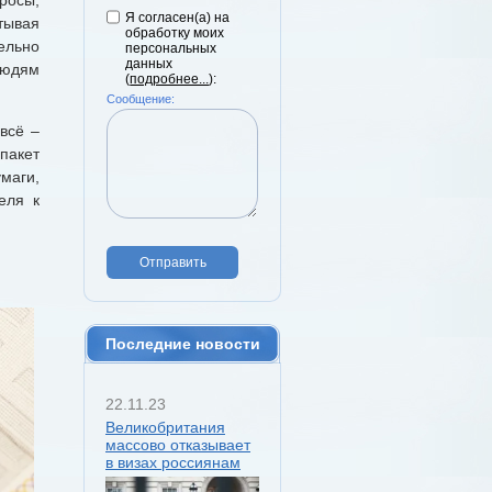
Я согласен(а) на
тывая
обработку моих
ельно
персональных
данных
людям
(
подробнее...
):
Сообщение:
всё –
пакет
маги,
еля к
Отправить
Последние новости
22.11.23
Великобритания
массово отказывает
в визах россиянам