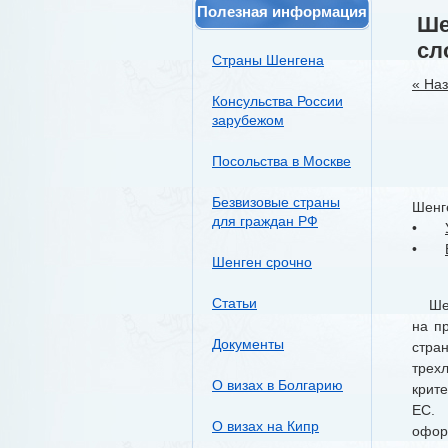
Полезная информация
Ше
сл
Страны Шенгена
« На
Консульства России
зарубежом
Посольства в Москве
Безвизовые страны
Шенге
для граждан РФ
•
•
Шенген срочно
Статьи
Шенг
на п
Документы
стра
трех
О визах в Болгарию
крит
ЕС. 
О визах на Кипр
офор