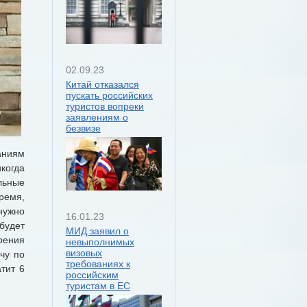
02.09.23
Китай отказался
пускать российских
туристов вопреки
заявлениям о
безвизе
аниям
когда
льные
время,
нужно
16.01.23
будет
МИД заявил о
рения
невыполнимых
визовых
ачу по
требованиях к
тит 6
российским
туристам в ЕС