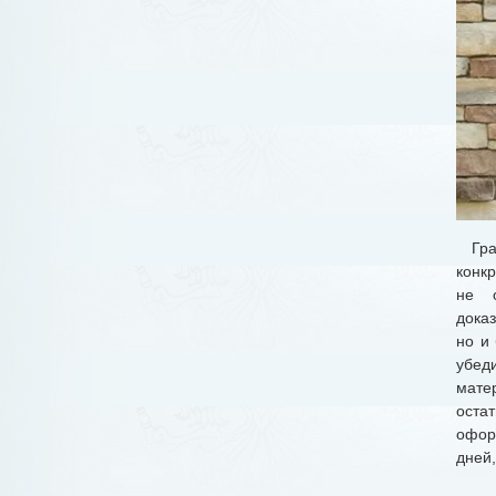
Граж
конк
не о
доказ
но и
убед
мате
остат
офор
дней