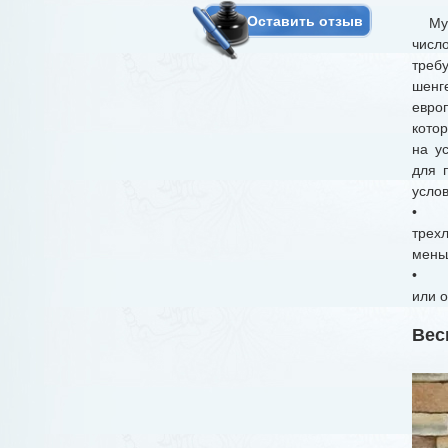
Оставить отзыв
Муль
числ
треб
шенг
евро
котор
на у
для 
услов
• Бы
трех
меньш
• Ну
или о
Вес