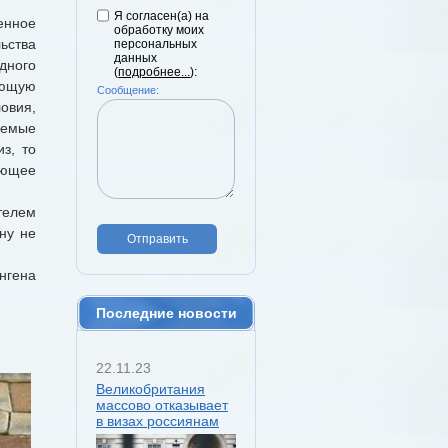
Я согласен(а) на
енное
обработку моих
ьства
персональных
данных
дного
(
подробнее...
):
ающую
Сообщение:
овия,
руемые
з, то
ующее
телем
ну не
Отправить
нгена
Последние новости
22.11.23
Великобритания
массово отказывает
в визах россиянам