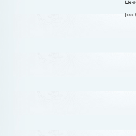
Шенг
|>>>