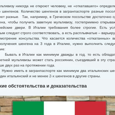
тивизу никогда не откроют человеку, не «откатавшего» определ
о шенгенов. Количество шенгенов в загранпаспорте разные посол
уют разные. Так, например, в Греческом посольстве достаточно о
ена, чтобы получить заветную мультивизу, гостеприимно открыв
пейские двери. В Италии требования более строгие. Есть усл
ым следует строго соответствовать, а есть расплывчатые – варьи
смотрение консульства. Что касается количества «откатанных» ви
получения шенгена на 3 года в Италию, нужно выполнить след
ие:
вать в Италии как минимум дважды в год. то есть облада
летней мультивизы может стать россиянин, съездивший в эту стра
е двух раз на протяжении года.
жно иметь в загранпаспорте как минимум два итальянских ше
дин итальянский и не менее 2-х шенгенов в другие страны.
кие обстоятельства и доказательства