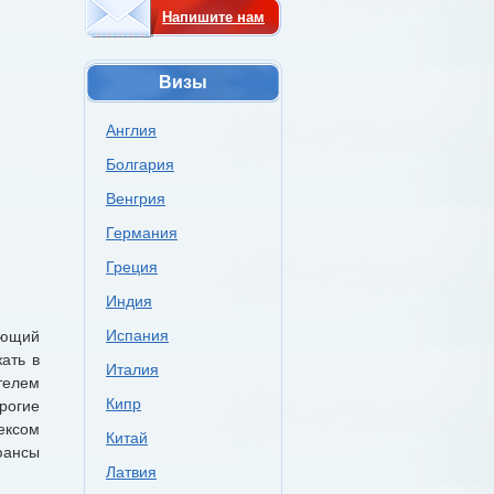
Напишите нам
Визы
Англия
Болгария
Венгрия
Германия
Греция
Индия
Испания
яющий
ать в
Италия
телем
Кипр
рогие
ексом
Китай
юансы
Латвия