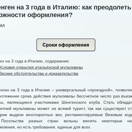
нген на 3 года в Италию: как преодолеть
ожности оформления?
зад
н на 3 года в Италию, содержание:
Условия открытия итальянской мультивизы
Веские обстоятельства и доказательства
ен на 3 года в Италию – универсальный «проездной», позвол
ротяжении срока действия мультивизы бессчетное число раз въезж
ны, являющиеся участниками Шенгенского клуба. Стать облада
летней мультивизы может не всякий турист, так как существуют ст
ерии выдачи многократных виз, регламентируемые Визовым код
Посольства разных стран вольны менять некоторые н
мления, но есть требования, единые для всех.