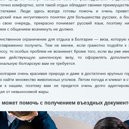
аточно комфортно, хотя такой отдых обладает своими преимуществ
статками. Люди здесь всегда готовы помочь и очень привет
арский язык интуитивного понятен для большинства русских, а бо
в свою очередь, прекрасно понимает русский язык, поэтому ни
лем с общением возникнуть не должно.
ственное ограничение для отдыха в Болгарии — виза, которую 
аговременно получить. Тем не менее, если грамотно подойти к 
ссу, то особых проблем не возникнет. Кроме того, если вы уже им
чии действующую шенгенскую визу, то оформлять дополнит
ональную болгарскую вам не требуется.
лгарии очень красивая природа и даже в достаточно крупных го
о найти множество живописных уголков. Летом погода и климат в с
ки к нашим, поэтому вам не придется очень долго адаптирова
дая от невыносимой жары.
о может помочь с получением въездных документ