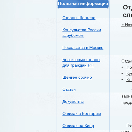
Полезная информация
От
сл
Страны Шенгена
« На
Консульства России
зарубежом
Посольства в Москве
Безвизовые страны
Отдых
для граждан РФ
•
Фо
•
Ку
Шенген срочно
•
Кт
Статьи
Отды
вари
Документы
пред
О визах в Болгарию
Перв
О визах на Кипр
чело