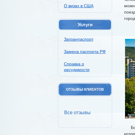
О визах в США
можн
поез
город
Услуги
Загранпаспорт
Замена паспорта РФ
Справка о
несудимости
ОТЗЫВЫ КЛИЕНТОВ
Все отзывы
Болг
кото