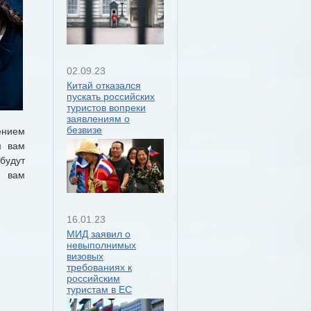
02.09.23
Китай отказался
пускать российских
туристов вопреки
заявлениям о
безвизе
ением
м вам
будут
т вам
16.01.23
МИД заявил о
невыполнимых
визовых
требованиях к
российским
туристам в ЕС