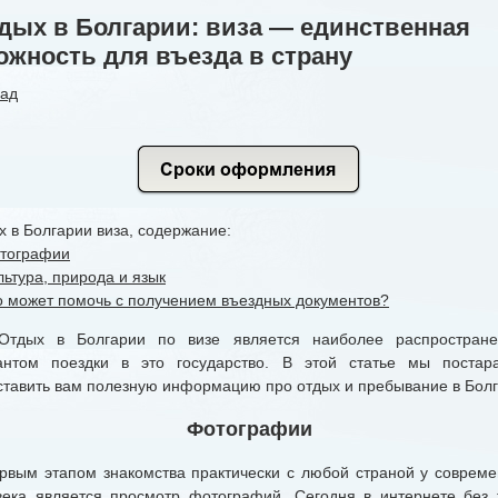
дых в Болгарии: виза — единственная
ожность для въезда в страну
зад
 в Болгарии виза, содержание:
тографии
льтура, природа и язык
о может помочь с получением въездных документов?
х в Болгарии по визе является наиболее распростран
антом поездки в это государство. В этой статье мы постар
ставить вам полезную информацию про отдых и пребывание в Болг
Фотографии
ым этапом знакомства практически с любой страной у совреме
века является просмотр фотографий. Сегодня в интернете без 