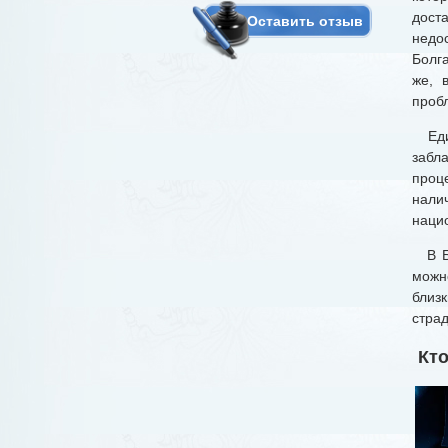
дост
Оставить отзыв
недо
Болг
же, 
проб
Един
забл
проце
нали
наци
В Бо
можн
близ
стра
Кт