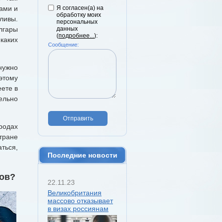
ами и
Я согласен(а) на
обработку моих
ливы.
персональных
лгары
данных
(
подробнее...
):
каких
Сообщение:
нужно
этому
еете в
ельно
Отправить
родах
тране
ться,
Последние новости
ов?
22.11.23
Великобритания
массово отказывает
в визах россиянам