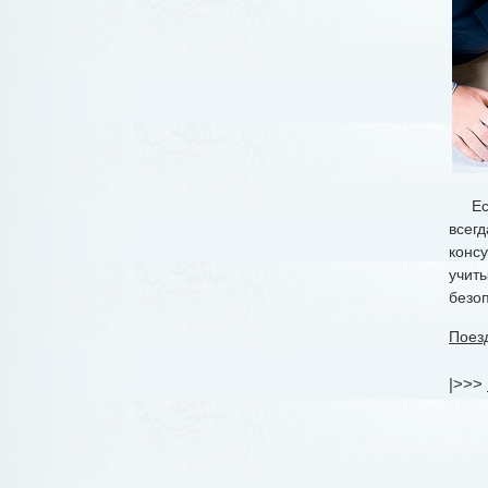
Есл
всег
конс
учит
безо
Поез
|>>>