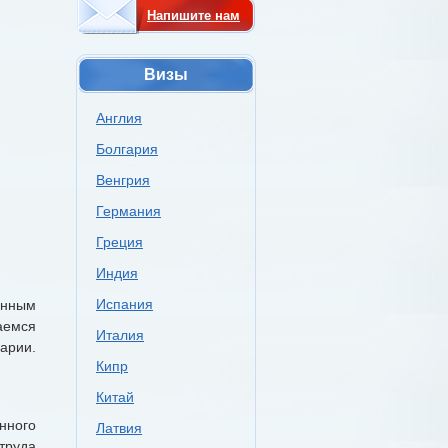
Напишите нам
Визы
Англия
Болгария
Венгрия
Германия
Греция
Индия
Испания
енным
аемся
Италия
арии.
Кипр
Китай
нного
Латвия
труда