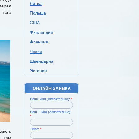
Литва
перед
 того
Польша
США
Финляндия
Франция
Чехия
Швейцария
Эстония
ОНЛАЙН ЗАЯВКА
Ваше имя (обязательно):
*
Ваш E-Mail (обязательно):
*
Тема:
*
ажей,
ь там