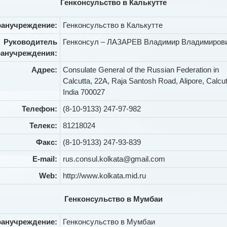
Генконсульство в Калькутте
ранучреждение:
Генконсульство в Калькутте
Руководитель
Генконсул – ЛАЗАРЕВ Владимир Владимиров
ранучреждения:
Адрес:
Consulate General of the Russian Federation in
Calcutta, 22A, Raja Santosh Road, Alipore, Calcut
India 700027
Телефон:
(8-10-9133) 247-97-982
Телекс:
81218024
Факс:
(8-10-9133) 247-93-839
E-mail:
rus.consul.kolkata@gmail.com
Web:
http://www.kolkata.mid.ru
Генконсульство в Мумбаи
ранучреждение:
Генконсульство в Мумбаи