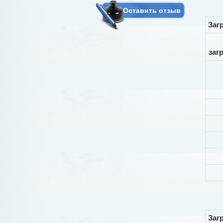
Оставить отзыв
Заг
заг
Заг