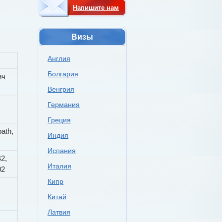
Напишите нам
Визы
Англия
Болгария
ич
Венгрия
Германия
Греция
ath,
Индия
Испания
42,
Италия
02
Кипр
Китай
Латвия