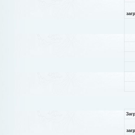
заг
Заг
заг