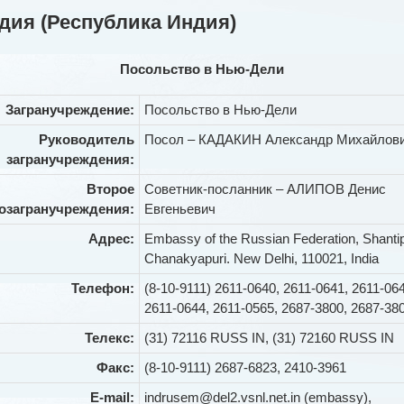
дия (Республика Индия)
Посольство в Нью-Дели
Загранучреждение:
Посольство в Нью-Дели
Руководитель
Посол – КАДАКИН Александр Михайлов
загранучреждения:
Второе
Советник-посланник – АЛИПОВ Денис
о
загранучреждения:
Евгеньевич
Адрес:
Embassy of the Russian Federation, Shantip
Chanakyapuri. New Delhi, 110021, India
Телефон:
(8-10-9111) 2611-0640, 2611-0641, 2611-06
2611-0644, 2611-0565, 2687-3800, 2687-38
Телекс:
(31) 72116 RUSS IN, (31) 72160 RUSS IN
Факс:
(8-10-9111) 2687-6823, 2410-3961
E-mail:
indrusem@del2.vsnl.net.in (embassy),