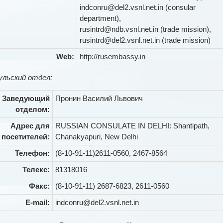
indconru@del2.vsnl.net.in (consular
department),
rusintrd@ndb.vsnl.net.in (trade mission),
rusintrd@del2.vsnl.net.in (trade mission)
Web:
http://rusembassy.in
ульский отдел:
Заведующий
Пронин Василий Львович
отделом:
Адрес для
RUSSIAN CONSULATE IN DELHI: Shantipath,
посетителей:
Chanakyapuri, New Delhi
Телефон:
(8-10-91-11)2611-0560, 2467-8564
Телекс:
81318016
Факс:
(8-10-91-11) 2687-6823, 2611-0560
E-mail:
indconru@del2.vsnl.net.in